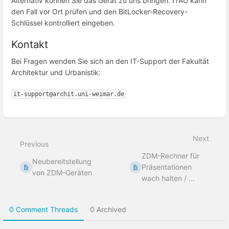
Alternativ können Sie das Gerät zu uns bringen. ITAU kann
den Fall vor Ort prüfen und den BitLocker-Recovery-
Schlüssel kontrolliert eingeben.
Kontakt
Bei Fragen wenden Sie sich an den IT-Support der Fakultät
Architektur und Urbanistik:
it-support@archit.uni-weimar.de
Enter
section
select
Next
mode
Previous
ZDM-Rechner für
Neubereitstellung
Präsentationen
von ZDM-Geräten
wach halten / ...
0 Comment Threads
0 Archived