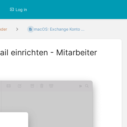
Log in
nder
macOS: Exchange Konto ...
l einrichten - Mitarbeiter