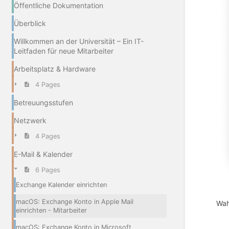
Öffentliche Dokumentation
Überblick
Willkommen an der Universität – Ein IT-
Leitfaden für neue Mitarbeiter
Arbeitsplatz & Hardware
4 Pages
Betreuungsstufen
Netzwerk
4 Pages
E-Mail & Kalender
6 Pages
Exchange Kalender einrichten
macOS: Exchange Konto in Apple Mail
Wah
einrichten - Mitarbeiter
macOS: Exchange Konto in Microsoft