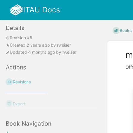
ITAU Docs
Details
Books
Revision #5
Created
2 years ago
by
rweiser
Updated
4 months ago
by
rweiser
m
Actions
Öff
Revisions
Export
Book Navigation