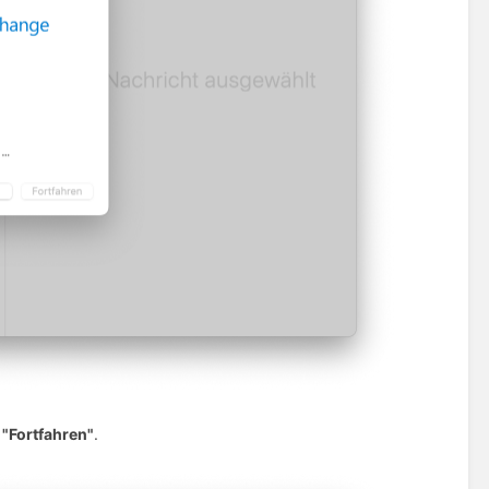
f
"Fortfahren"
.