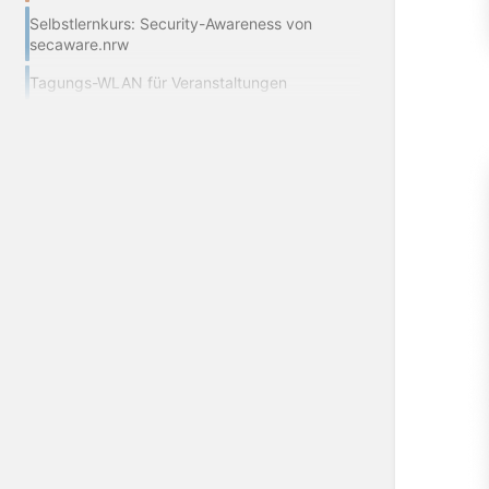
Selbstlernkurs: Security-Awareness von
secaware.nrw
Tagungs-WLAN für Veranstaltungen