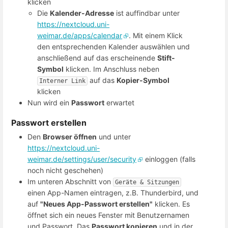
klicken
Die
Kalender-Adresse
ist auffindbar unter
https://nextcloud.uni-
weimar.de/apps/calendar
. Mit einem Klick
den entsprechenden Kalender auswählen und
anschließend auf das erscheinende
Stift-
Symbol
klicken. Im Anschluss neben
auf das
Kopier-Symbol
Interner Link
klicken
Nun wird ein
Passwort
erwartet
Passwort erstellen
Den
Browser öffnen
und unter
https://nextcloud.uni-
weimar.de/settings/user/security
einloggen (falls
noch nicht geschehen)
Im unteren Abschnitt von
Geräte & Sitzungen
einen App-Namen eintragen, z.B. Thunderbird, und
auf
"Neues App-Passwort erstellen"
klicken. Es
öffnet sich ein neues Fenster mit Benutzernamen
und Passwort. Das
Passwort kopieren
und in der